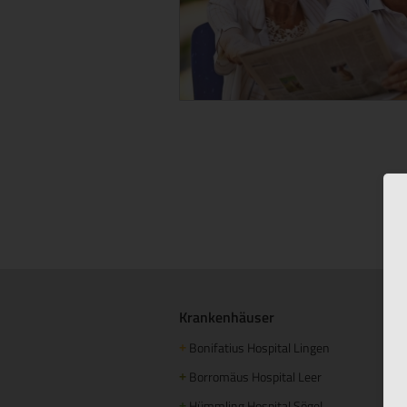
Krankenhäuser
S
Bonifatius Hospital Lingen
+
+
Borromäus Hospital Leer
+
+
Hümmling Hospital Sögel
+
+