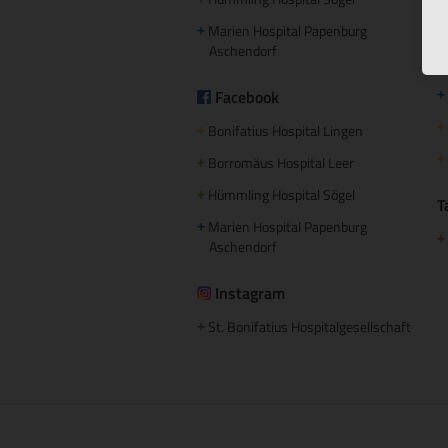
Marien Hospital Papenburg
+
+
Aschendorf
+
Facebook
+
+
Bonifatius Hospital Lingen
+
+
Borromäus Hospital Leer
+
Hümmling Hospital Sögel
+
T
Marien Hospital Papenburg
+
+
Aschendorf
Instagram
St. Bonifatius Hospitalgesellschaft
+