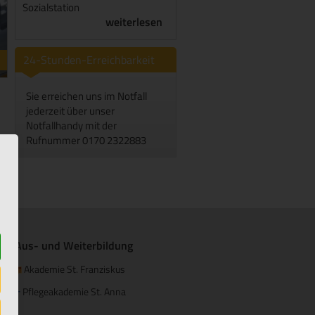
Sozialstation
weiterlesen
24-Stunden-Erreichbarkeit
Sie erreichen uns im Notfall
jederzeit über unser
Notfallhandy mit der
Rufnummer 0170 2322883
Aus- und Weiterbildung
Akademie St. Franziskus
Pflegeakademie St. Anna
+