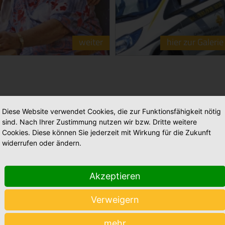
weiter
hier zur Galerie
Diese Website verwendet Cookies, die zur Funktionsfähigkeit nötig
sind. Nach Ihrer Zustimmung nutzen wir bzw. Dritte weitere
Cookies. Diese können Sie jederzeit mit Wirkung für die Zukunft
widerrufen oder ändern.
tationäre Pflege
Ambulante Pflege
Akzeptieren
Maria Anna Haus Lengerich
Caritas Altenhilfe Emsland
+
Verweigern
St. Katharina Haus Thuine
Caritas Sozialstation Lingen
+
mehr
Caritas Altenhilfe Emsland
Ambulante Pflege Sögel
+