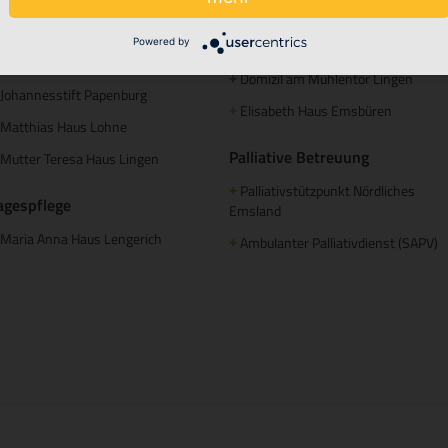
Elisabeth Haus Emsbüren
Betreutes Wohnen
Powered by
Johannesstift Dörpen
Domizil am Mühlentor Lingen
+
Johannesstift Papenburg
Elisabeth Haus Emsbüren
+
Matthias Haus Lohne
Palliative Betreuung
Mutter Teresa Haus Lingen
Palliativstützpunkt Nördliches
+
agespflege
Emsland
Maria Anna Haus Lengerich
Ambulanter Palliativdienst (SAPV)
+