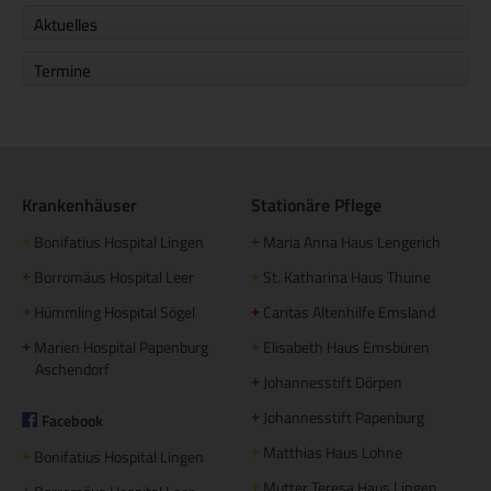
Aktuelles
Termine
Krankenhäuser
Stationäre Pflege
Bonifatius Hospital Lingen
Maria Anna Haus Lengerich
+
+
Borromäus Hospital Leer
St. Katharina Haus Thuine
+
+
Hümmling Hospital Sögel
Caritas Altenhilfe Emsland
+
+
Marien Hospital Papenburg
Elisabeth Haus Emsbüren
+
+
Aschendorf
Johannesstift Dörpen
+
Johannesstift Papenburg
Facebook
+
Matthias Haus Lohne
+
Bonifatius Hospital Lingen
+
Mutter Teresa Haus Lingen
+