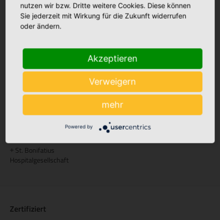
Palliative Betreuung
nutzen wir bzw. Dritte weitere Cookies. Diese können
Sie jederzeit mit Wirkung für die Zukunft widerrufen
Palliativstützpunkt Nördliches
+
oder ändern.
Emsland
Ambulanter Palliativdienst
+
(SAPV)
Akzeptieren
Aus- und Weiterbildung
Verweigern
Akademie St. Franziskus
mehr
Pflegeakademie St. Anna
+
Powered by
Gesellschaft
St. Bonifatius
+
Hospitalgesellschaft
Zertifiziert