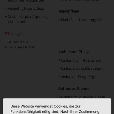
Borromäus Hospital Leer
+
Hümmling Hospital Sögel
+
Tagespflege
Marien Hospital Papenburg
+
Maria Anna Haus Lengerich
+
Aschendorf
Instagram
St. Bonifatius
+
Hospitalgesellschaft
Ambulante Pflege
Caritas Altenhilfe Emsland
+
Caritas Sozialstation Lingen
+
Ambulante Pflege Sögel
+
Betreutes Wohnen
Domizil am Mühlentor Lingen
+
Elisabeth Haus Emsbüren
+
Diese Website verwendet Cookies, die zur
Funktionsfähigkeit nötig sind. Nach Ihrer Zustimmung